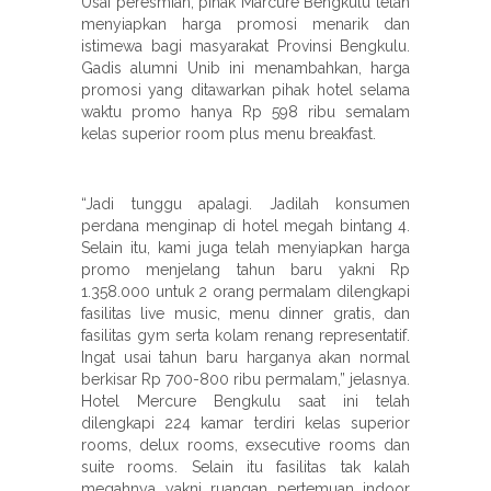
Usai peresmian, pihak Marcure Bengkulu telah
menyiapkan harga promosi menarik dan
istimewa bagi masyarakat Provinsi Bengkulu.
Gadis alumni Unib ini menambahkan, harga
promosi yang ditawarkan pihak hotel selama
waktu promo hanya Rp 598 ribu semalam
kelas superior room plus menu breakfast.
“Jadi tunggu apalagi. Jadilah konsumen
perdana menginap di hotel megah bintang 4.
Selain itu, kami juga telah menyiapkan harga
promo menjelang tahun baru yakni Rp
1.358.000 untuk 2 orang permalam dilengkapi
fasilitas live music, menu dinner gratis, dan
fasilitas gym serta kolam renang representatif.
Ingat usai tahun baru harganya akan normal
berkisar Rp 700-800 ribu permalam,” jelasnya.
Hotel Mercure Bengkulu saat ini telah
dilengkapi 224 kamar terdiri kelas superior
rooms, delux rooms, exsecutive rooms dan
suite rooms. Selain itu fasilitas tak kalah
megahnya yakni ruangan pertemuan indoor