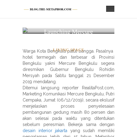
Launching Mercure
Bengkulu
LIVING SPACE
Warga Kota Bengkulu patut bangga. Pasalnya
hotel termegah dan terbesar di Provinsi
Bengkulu yakni Mercure Bengkulu segera
diresmikan Gubernur Bengkulu Rohidin
Mersyah pada Sabtu tanggal 21 Desember
2019 mendatang.
Ditemui langsung reporter RealitaPost.com,
Marketing Komunikasi Mercure Bengkulu, Putri
Cempaka, Jumat (06/12/2019), secara ekslusif
menjelaskan proses penyelesaian
pembangunan gedung masih 80 persen dan
akan selesai pada waktu yang ditentukan
sebelum peresmian. Bekerja sama dengan
desain interior jakarta
yang sudah memiliki
pengalaman lebih dari 15 tahun, Metaphor