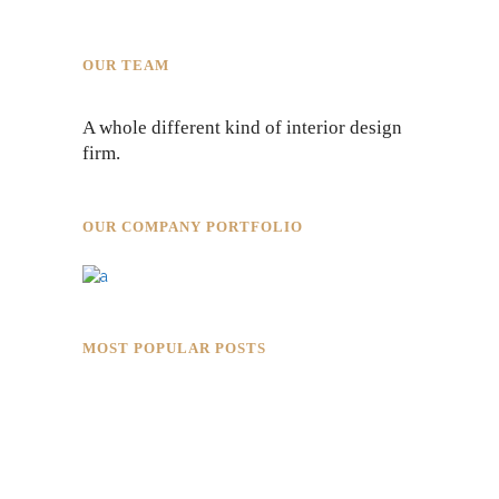
OUR TEAM
A whole different kind of interior design
firm.
OUR COMPANY PORTFOLIO
MOST POPULAR POSTS
Rokkaku Ratu Plaza: Framing Fire,
Shadow, and Intimacy