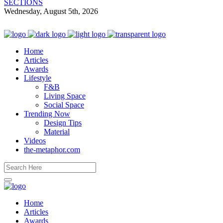
SECTIONS
Wednesday, August 5th, 2026
Home
Articles
Awards
Lifestyle
F&B
Living Space
Social Space
Trending Now
Design Tips
Material
Videos
the-metaphor.com
Home
Articles
Awards