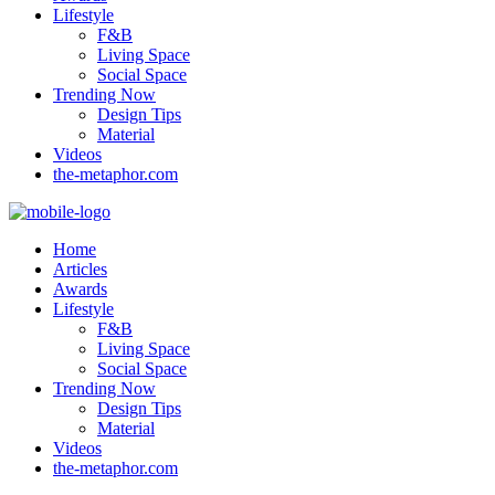
Lifestyle
F&B
Living Space
Social Space
Trending Now
Design Tips
Material
Videos
the-metaphor.com
Home
Articles
Awards
Lifestyle
F&B
Living Space
Social Space
Trending Now
Design Tips
Material
Videos
the-metaphor.com