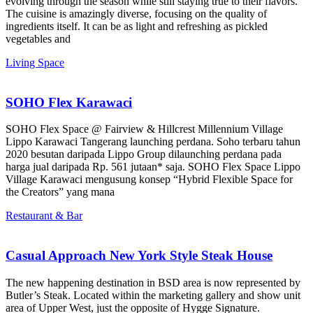
evolving through the season while still staying true to their flavors.
The cuisine is amazingly diverse, focusing on the quality of
ingredients itself. It can be as light and refreshing as pickled
vegetables and
Living Space
SOHO Flex Karawaci
SOHO Flex Space @ Fairview & Hillcrest Millennium Village
Lippo Karawaci Tangerang launching perdana. Soho terbaru tahun
2020 besutan daripada Lippo Group dilaunching perdana pada
harga jual daripada Rp. 561 jutaan* saja. SOHO Flex Space Lippo
Village Karawaci mengusung konsep “Hybrid Flexible Space for
the Creators” yang mana
Restaurant & Bar
Casual Approach New York Style Steak House
The new happening destination in BSD area is now represented by
Butler’s Steak. Located within the marketing gallery and show unit
area of Upper West, just the opposite of Hygge Signature.