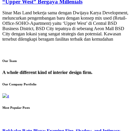
“Upper West” Bergaya Millenials
Sinar Mas Land bekerja sama dengan Dwijaya Karya Development,
meluncurkan pengembangan baru dengan konsep mix used (Retail-
Office-SOHO-Apartment) yaitu ‘Upper West’ di Central BSD
Business District, BSD City tepatnya di seberang Aeon Mall BSD
City dengan lokasi yang sangat strategis dan potensial. Kawasan
tersebut dilengkapi beragam fasilitas terbaik dan kemudahan
Our Team
A whole different kind of interior design firm.
Our Company Portfolio
Most Popular Posts
Rokkaku Ratu Plaza: Framing Fire, Shadow, and Intimacy