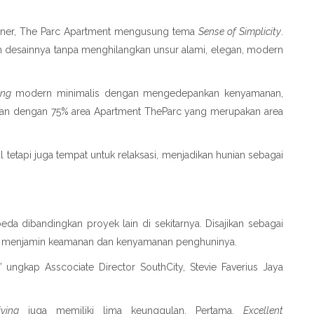
igner, The Parc Apartment mengusung tema
Sense of Simplicity
.
desainnya tanpa menghilangkan unsur alami, elegan, modern
ing
modern minimalis dengan mengedepankan kenyamanan,
ukan dengan 75% area Apartment TheParc yang merupakan area
l tetapi juga tempat untuk relaksasi, menjadikan hunian sebagai
 dibandingkan proyek lain di sekitarnya. Disajikan sebagai
ih menjamin keamanan dan kenyamanan penghuninya.
 ungkap Asscociate Director SouthCity, Stevie Faverius Jaya
iving
juga memiliki lima keunggulan. Pertama,
Excellent