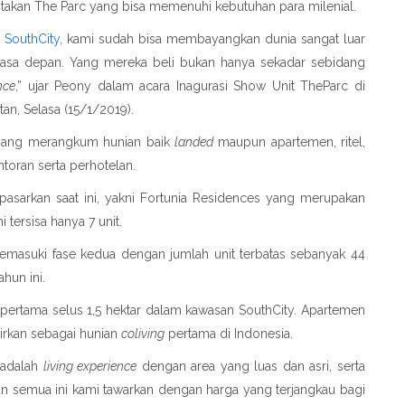
ptakan The Parc yang bisa memenuhi kebutuhan para milenial.
i
SouthCity
, kami sudah bisa membayangkan dunia sangat luar
masa depan. Yang mereka beli bukan hanya sekadar sebidang
nce
,” ujar Peony dalam acara Inagurasi Show Unit TheParc di
an, Selasa (15/1/2019).
 yang merangkum hunian baik
landed
maupun apartemen, ritel,
toran serta perhotelan.
asarkan saat ini, yakni Fortunia Residences yang merupakan
i tersisa hanya 7 unit.
memasuki fase kedua dengan jumlah unit terbatas sebanyak 44
hun ini.
 pertama selus 1,5 hektar dalam kawasan SouthCity. Apartemen
irkan sebagai hunian
coliving
pertama di Indonesia.
 adalah
living experience
dengan area yang luas dan asri, serta
an semua ini kami tawarkan dengan harga yang terjangkau bagi