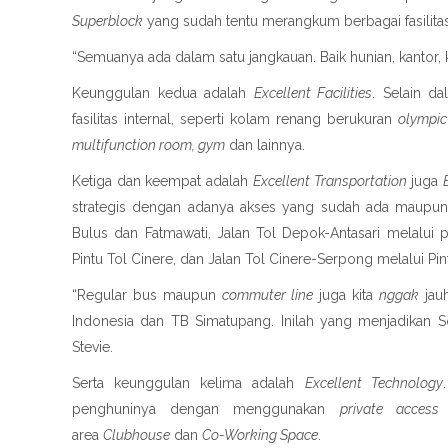
Superblock
yang sudah tentu merangkum berbagai fasilitas
“Semuanya ada dalam satu jangkauan. Baik hunian, kantor, 
Keunggulan kedua adalah
Excellent Facilities
. Selain d
fasilitas internal, seperti kolam renang berukuran
olympic
multifunction room, gym
dan lainnya.
Ketiga dan keempat adalah
Excellent Transportation
juga
strategis dengan adanya akses yang sudah ada maupun 
Bulus dan Fatmawati, Jalan Tol Depok-Antasari melalui p
Pintu Tol Cinere, dan Jalan Tol Cinere-Serpong melalui Pint
“Regular bus maupun
commuter line
juga kita
nggak
jau
Indonesia dan TB Simatupang. Inilah yang menjadikan S
Stevie.
Serta keunggulan kelima adalah
Excellent Technology
penghuninya dengan menggunakan
private access
area
Clubhouse
dan
Co-Working Space
.