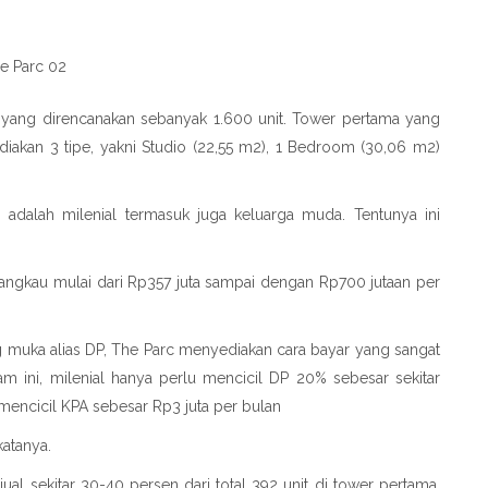
tai yang direncanakan sebanyak 1.600 unit. Tower pertama yang
diakan 3 tipe, yakni Studio (22,55 m2), 1 Bedroom (30,06 m2)
 adalah milenial termasuk juga keluarga muda. Tentunya ini
jangkau mulai dari Rp357 juta sampai dengan Rp700 jutaan per
g muka alias DP, The Parc menyediakan cara bayar yang sangat
 ini, milenial hanya perlu mencicil DP 20% sebesar sekitar
n mencicil KPA sebesar Rp3 juta per bulan
katanya.
jual sekitar 30-40 persen dari total 392 unit di tower pertama.