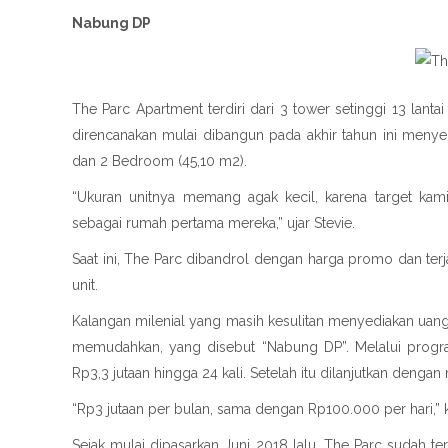
Nabung DP
The Parc Apartment terdiri dari 3 tower setinggi 13 lan
direncanakan mulai dibangun pada akhir tahun ini menye
dan 2 Bedroom (45,10 m2).
“Ukuran unitnya memang agak kecil, karena target kami
sebagai rumah pertama mereka,” ujar Stevie.
Saat ini, The Parc dibandrol dengan harga promo dan ter
unit.
Kalangan milenial yang masih kesulitan menyediakan uan
memudahkan, yang disebut “Nabung DP”. Melalui program
Rp3,3 jutaan hingga 24 kali. Setelah itu dilanjutkan denga
“Rp3 jutaan per bulan, sama dengan Rp100.000 per hari,” 
Sejak mulai dipasarkan Juni 2018 lalu, The Parc sudah ter