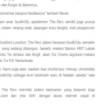
 dan fungsi di dalamnya.
komersial maupun fasilitasnya,” tambah Stevie.
alam area SouthCity, apartemen The Parc sendiri juga punya
, kolam renang anak, lapangan bulu tangkis,
kids playgorund,
Excellent Location
. The Parc dalam kawasan SouthCity semakin
yang sedang dibangun. Seperti, melalui Stasiun MRT Lebak
intu Tol Andara dan Brigif, Jalan Tol Cinere-Jagorawi melalui
u Tol R.E. Martadinata.
h. Kami juga akan siapkan dua
shuttle bus
menuju Universitas
outhCity sebagai ikon
landmark
baru di Selatan Jakarta,” kata
. The Parc memiliki sistem keamanan yang terjamin bagi
 card
dan
free
WiFi dengan akses internet cepat di