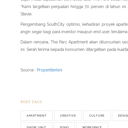
“Kami targetkan penjualan hingga 70 persen di tahun in
Stevie.
Pengembang SouthCity optimis, kehadiran proyek aparte
angin segar bagi para investor maupun end user, terutama p
Dalam rencana, The Parc Apartment akan diluncurkan sec
ini. Serah terima kepada konsumen ditargetkan pada kuartal
Source :
Propertiterkini
POST TAGS
APARTMENT
CREATIVE
CULTURE
DESIG
SHOW UNIT
SOHO
WORKSPACE