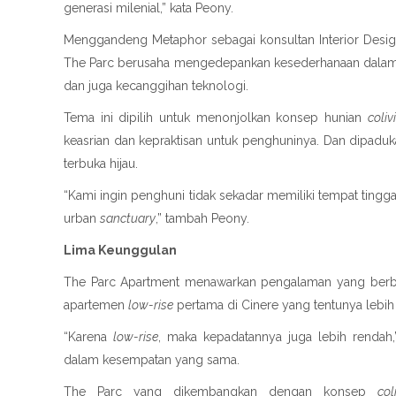
generasi milenial,” kata Peony.
Menggandeng Metaphor sebagai konsultan Interior Des
The Parc berusaha mengedepankan kesederhanaan dalam 
dan juga kecanggihan teknologi.
Tema ini dipilih untuk menonjolkan konsep hunian
coliv
keasrian dan kepraktisan untuk penghuninya. Dan dipad
terbuka hijau.
“Kami ingin penghuni tidak sekadar memiliki tempat tingga
urban
sanctuary
,” tambah Peony.
Lima Keunggulan
The Parc Apartment menawarkan pengalaman yang berbeda
apartemen
low-rise
pertama di Cinere yang tentunya leb
“Karena
low-rise
, maka kepadatannya juga lebih rendah,”
dalam kesempatan yang sama.
The Parc yang dikembangkan dengan konsep
col