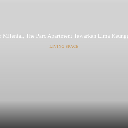
r Milenial, The Parc Apartment Tawarkan Lima Keung
LIVING SPACE