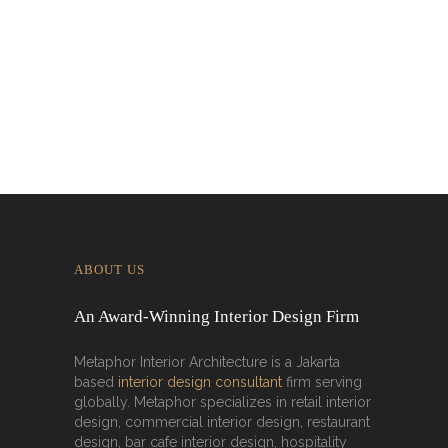
Designing for Global Taste: Metaphor
Interior’s Work for Dolly Dim Sum
Malaysia
ABOUT US
An Award-Winning Interior Design Firm
Metaphor Interior Architecture is a Jakarta
based
interior design consultant
firm serving
globally. Metaphor specializes in retail interior
design, commercial interior design, restaurant
design, bar cafe interior design, hospitality