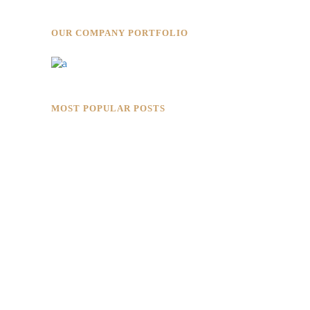
OUR COMPANY PORTFOLIO
MOST POPULAR POSTS
Rokkaku Ratu Plaza: Framing Fire,
Shadow, and Intimacy
Hotaru Shabu Panen Tower Senayan:
Contemporary Japanese Restaurant
Interior in Jakarta