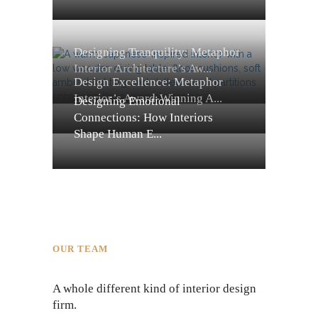
Designing Tranquility: Metaphor
Interior Architecture’s Aw...
Design Excellence: Metaphor
Interior’s Award-Winning A...
Designing Emotional
Connections: How Interiors
Shape Human E...
OUR TEAM
A whole different kind of interior design
firm.