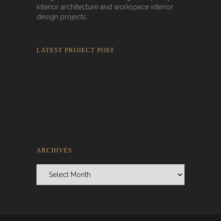
interior architecture and workspace interior
design projects.
LATEST PROJECT POST
Rokkaku Ratu Plaza: Framing Fire,
Shadow, and Intimacy
ARCHIVES
Archives