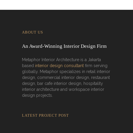
ABOUT US
An Award-Winning Interior Design Firm
Metaphor Interior Architecture is a Jakarta
based
interior design consultant
firm serving
globally. Metaphor specializes in retail interior
design, commercial interior design, restaurant
design, bar cafe interior design, hospitality
interior architecture and workspace interior
design projects.
LATEST PROJECT POST