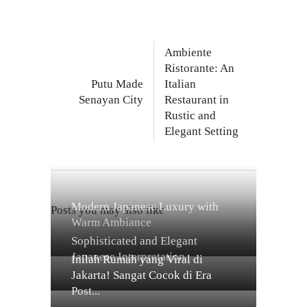
Ambiente
Ristorante: An
Putu Made
Italian
Senayan City
Restaurant in
Rustic and
Elegant Setting
Modern Japanese Luxury with
Posts you may also like
Warm Ambiance
Sophisticated and Elegant
Japanese Interpretation
Inilah Rumah yang Viral di
Jakarta! Sangat Cocok di Era
Post...