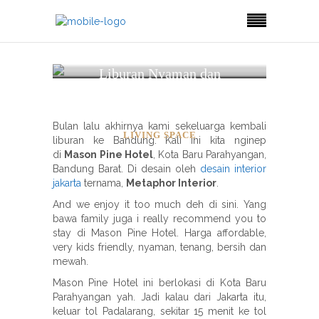
Liburan Nyaman dan
Asik ala Mason Pine
Bandung
Bulan lalu akhirnya kami sekeluarga kembali
LIVING SPACE
liburan ke Bandung. Kali ini kita nginep
di
Mason Pine Hotel
, Kota Baru Parahyangan,
Bandung Barat. Di desain oleh
desain interior
jakarta
ternama,
Metaphor Interior
.
And we enjoy it too much deh di sini. Yang
bawa family juga i really recommend you to
stay di Mason Pine Hotel. Harga affordable,
very kids friendly, nyaman, tenang, bersih dan
mewah.
Mason Pine Hotel ini berlokasi di Kota Baru
Parahyangan yah. Jadi kalau dari Jakarta itu,
keluar tol Padalarang, sekitar 15 menit ke tol