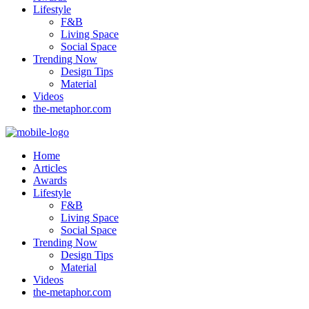
Lifestyle
F&B
Living Space
Social Space
Trending Now
Design Tips
Material
Videos
the-metaphor.com
Home
Articles
Awards
Lifestyle
F&B
Living Space
Social Space
Trending Now
Design Tips
Material
Videos
the-metaphor.com