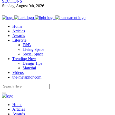
SECTIONS
Sunday, August 9th, 2026
Home
Articles
Awards
Lifestyle
F&B
Living Space
Social Space
Trending Now
Design Tips
Material
Videos
the-metaphor.com
Home
Articles
Awards