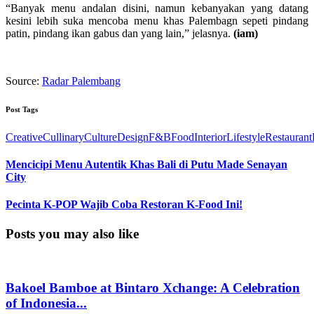
“Banyak menu andalan disini, namun kebanyakan yang datang
kesini lebih suka mencoba menu khas Palembagn sepeti pindang
patin, pindang ikan gabus dan yang lain,” jelasnya.
(iam)
Source:
Radar Palembang
Post Tags
Creative
Cullinary
Culture
Design
F&B
Food
Interior
Lifestyle
Restaurant
Mencicipi Menu Autentik Khas Bali di Putu Made Senayan
City
Pecinta K-POP Wajib Coba Restoran K-Food Ini!
Posts you may also like
Bakoel Bamboe at Bintaro Xchange: A Celebration
of Indonesia...