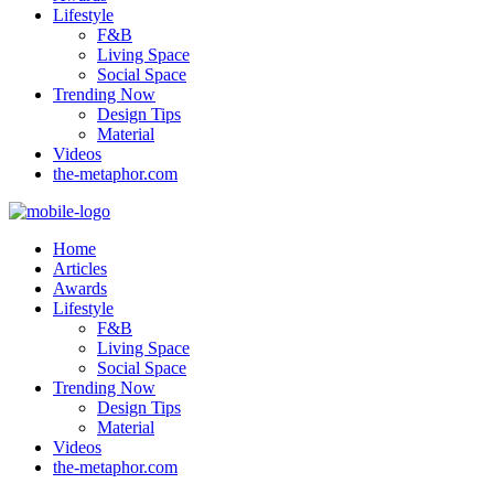
Lifestyle
F&B
Living Space
Social Space
Trending Now
Design Tips
Material
Videos
the-metaphor.com
Home
Articles
Awards
Lifestyle
F&B
Living Space
Social Space
Trending Now
Design Tips
Material
Videos
the-metaphor.com