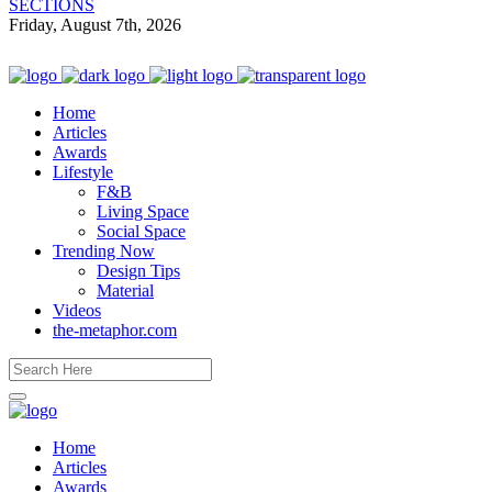
SECTIONS
Friday, August 7th, 2026
Home
Articles
Awards
Lifestyle
F&B
Living Space
Social Space
Trending Now
Design Tips
Material
Videos
the-metaphor.com
Home
Articles
Awards