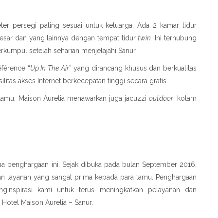
r persegi paling sesuai untuk keluarga. Ada 2 kamar tidur
besar dan yang lainnya dengan tempat tidur
twin.
Ini terhubung
kumpul setelah seharian menjelajahi Sanur.
éférence “
Up In The Air
” yang dirancang khusus dan berkualitas
litas akses Internet berkecepatan tinggi secara gratis.
tamu, Maison Aurelia menawarkan juga jacuzzi
outdoor
, kolam
a penghargaan ini. Sejak dibuka pada bulan September 2016,
dan layanan yang sangat prima kepada para tamu. Penghargaan
ginspirasi kami untuk terus meningkatkan pelayanan dan
Hotel Maison Aurelia – Sanur.