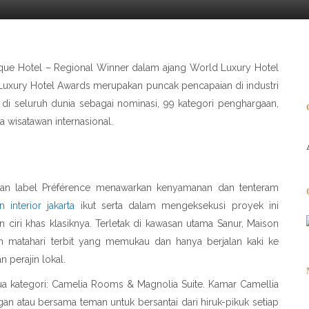
ique Hotel – Regional Winner dalam ajang World Luxury Hotel
Luxury Hotel Awards merupakan puncak pencapaian di industri
l di seluruh dunia sebagai nominasi, 99 kategori penghargaan,
 wisatawan internasional.
gan label Préférence menawarkan kenyamanan dan tenteram
n interior jakarta
ikut serta dalam mengeksekusi proyek ini
ciri khas klasiknya. Terletak di kawasan utama Sanur, Maison
gan matahari terbit yang memukau dan hanya berjalan kaki ke
n perajin lokal.
ua kategori: Camelia Rooms & Magnolia Suite. Kamar Camellia
n atau bersama teman untuk bersantai dari hiruk-pikuk setiap