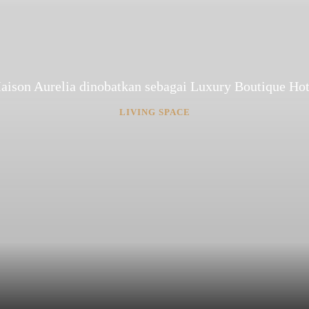
aison Aurelia dinobatkan sebagai Luxury Boutique Hot
LIVING SPACE