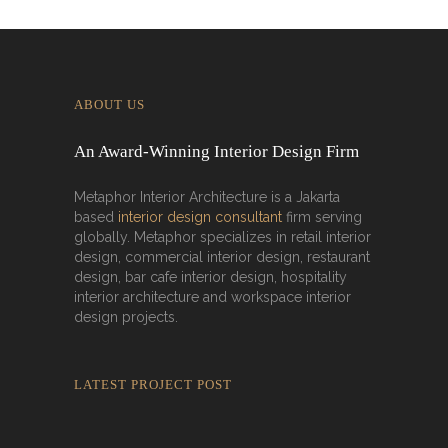
ABOUT US
An Award-Winning Interior Design Firm
Metaphor Interior Architecture is a Jakarta
based
interior design consultant
firm serving
globally. Metaphor specializes in retail interior
design, commercial interior design, restaurant
design, bar cafe interior design, hospitality
interior architecture and workspace interior
design projects.
LATEST PROJECT POST