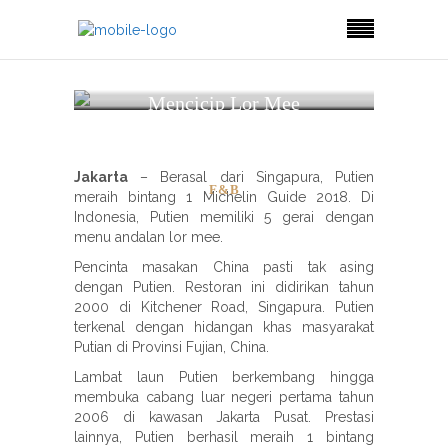
Mencicip Lor Mee
Legendaris Buatan Resto
Berbintang Michelin
Jakarta
– Berasal dari Singapura, Putien
F&B
meraih bintang 1 Michelin Guide 2018. Di
Indonesia, Putien memiliki 5 gerai dengan
menu andalan lor mee.
Pencinta masakan China pasti tak asing
dengan Putien. Restoran ini didirikan tahun
2000 di Kitchener Road, Singapura. Putien
terkenal dengan hidangan khas masyarakat
Putian di Provinsi Fujian, China.
Lambat laun Putien berkembang hingga
membuka cabang luar negeri pertama tahun
2006 di kawasan Jakarta Pusat. Prestasi
lainnya, Putien berhasil meraih 1 bintang