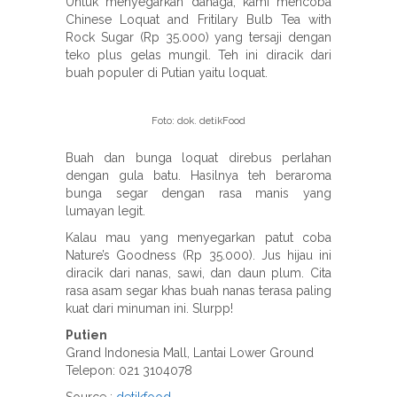
Untuk menyegarkan dahaga, kami mencoba
Chinese Loquat and Fritilary Bulb Tea with
Rock Sugar (Rp 35.000) yang tersaji dengan
teko plus gelas mungil. Teh ini diracik dari
buah populer di Putian yaitu loquat.
Foto: dok. detikFood
Buah dan bunga loquat direbus perlahan
dengan gula batu. Hasilnya teh beraroma
bunga segar dengan rasa manis yang
lumayan legit.
Kalau mau yang menyegarkan patut coba
Nature’s Goodness (Rp 35.000). Jus hijau ini
diracik dari nanas, sawi, dan daun plum. Cita
rasa asam segar khas buah nanas terasa paling
kuat dari minuman ini. Slurpp!
Putien
Grand Indonesia Mall, Lantai Lower Ground
Telepon: 021 3104078