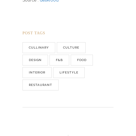
Source :
detik
food
POST TAGS
CULLINARY
CULTURE
DESIGN
F&B
FOOD
INTERIOR
LIFESTYLE
RESTAURANT