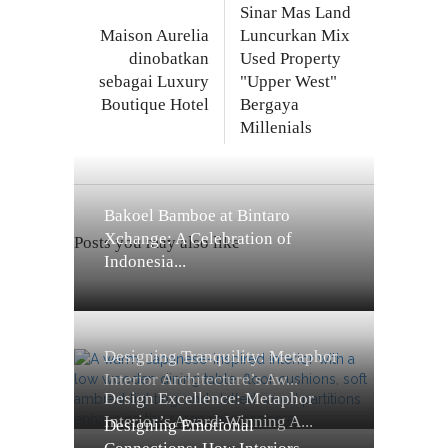
Sinar Mas Land
Maison Aurelia
Luncurkan Mix
dinobatkan
Used Property
sebagai Luxury
"Upper West"
Boutique Hotel
Bergaya
Millenials
Bakoel Bamboe at Bintaro
Xchange: A Celebration of
Posts you may also like
Indonesia...
Designing Tranquility: Metaphor
Interior Architecture’s Aw...
Design Excellence: Metaphor
Interior’s Award-Winning A...
Designing Emotional