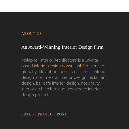
ABOUT US
An Award-Winning Interior Design Firm
Metaphor Interior Architecture is a Jakarta
based
interior design consultant
firm serving
globally. Metaphor specializes in retail interior
design, commercial interior design, restaurant
design, bar cafe interior design, hospitality
interior architecture and workspace interior
design projects.
LATEST PROJECT POST